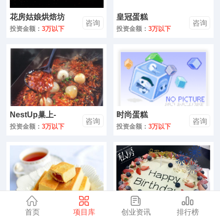
零售
花房姑娘烘焙坊
皇冠蛋糕
咨询
咨询
医药
投资金额：
3万以下
投资金额：
3万以下
建材
环保
珠宝
NestUp巢上-
时尚蛋糕
美容
咨询
咨询
NESTGRAM巢7堂
投资金额：
3万以下
投资金额：
3万以下
母婴
汽车
金融
全部
首页
项目库
创业资讯
排行榜
凤凰记糕点
榴莲千层生日蛋糕
咨询
咨询