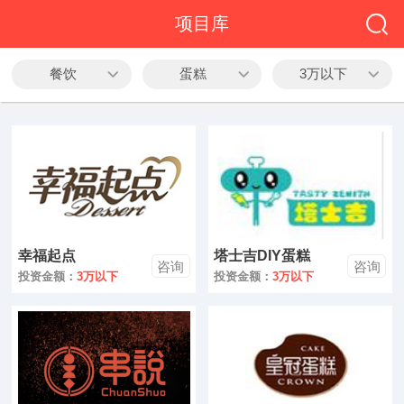
全部
项目库
餐饮
餐饮
蛋糕
3万以下
教育
酒店
休闲
服务
幸福起点
塔士吉DIY蛋糕
家居
咨询
咨询
投资金额：
3万以下
投资金额：
3万以下
家纺
服装
酒水饮品