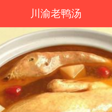
川渝老鸭汤