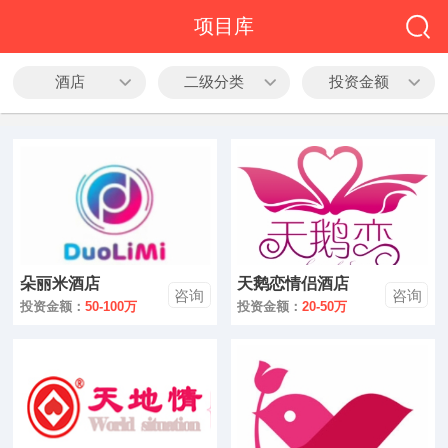
全部
项目库
餐饮
酒店
二级分类
投资金额
教育
酒店
休闲
服务
朵丽米酒店
天鹅恋情侣酒店
家居
咨询
咨询
投资金额：
50-100万
投资金额：
20-50万
家纺
服装
酒水饮品