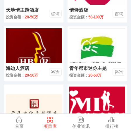
零售
天地情主题酒店
情诗酒店
咨询
咨询
医药
投资金额：
20-50万
投资金额：
50-100万
建材
环保
珠宝
海边人酒店
青年都市迷你主题
美容
咨询
咨询
酒店
投资金额：
20-50万
投资金额：
20-50万
母婴
汽车
金融
全部
首页
项目库
创业资讯
排行榜
开元文化主题酒店
艾米情侣酒店
咨询
咨询