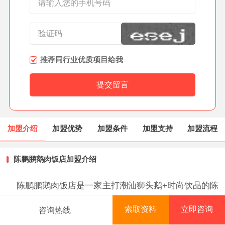
推荐同行业优质项目给我
加盟介绍
加盟优势
加盟条件
加盟支持
加盟流程
陈鹏鹏鹅肉饭店加盟介绍
陈鹏鹏鹅肉饭店是一家主打潮汕狮头鹅+时尚饮品的陈
鹏鹏鹅肉连锁饭店，凭借“只卖一道菜”的风格，创造过日
索取资料
立即咨询
咨询热线
客流超千人、日翻台13次的好成绩，自去年 9 月第一次
首页
项目库
创业资讯
排行榜